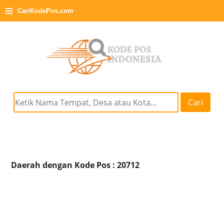
≡
CariKodePos.com
Cari
Daerah dengan Kode Pos : 20712