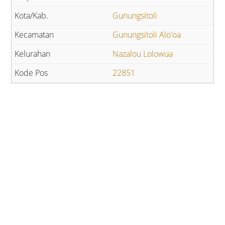
Gunungsitoli
Gunungsitoli Alo'oa
Nazalou Lolowua
22851