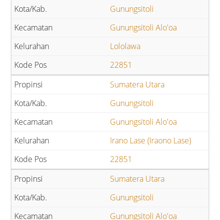
Gunungsitoli
Gunungsitoli Alo'oa
Lololawa
22851
Sumatera Utara
Gunungsitoli
Gunungsitoli Alo'oa
Irano Lase (Iraono Lase)
22851
Sumatera Utara
Gunungsitoli
Gunungsitoli Alo'oa