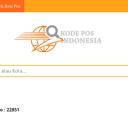
ek Resi Pos
o : 22851