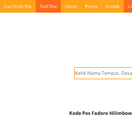
Cari Kode Pos
Tarif Pos
About
Privasi
Kontak
C
Kode Pos Fadoro Hilimbow