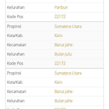
Paribun
22172
Sumatera Utara
Karo
Barus Jahe
Bulan Julu
22172
Sumatera Utara
Karo
Barus Jahe
Bulan Jahe