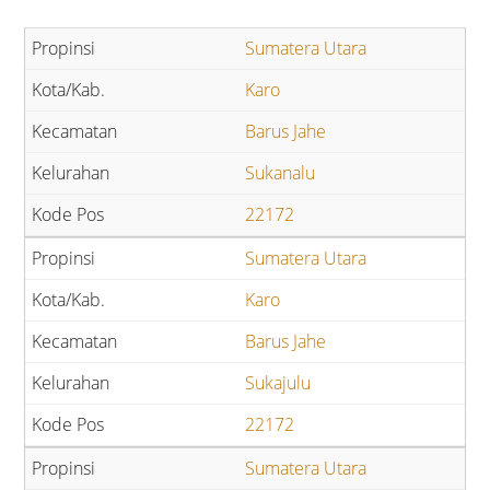
Sumatera Utara
Karo
Barus Jahe
Sukanalu
22172
Sumatera Utara
Karo
Barus Jahe
Sukajulu
22172
Sumatera Utara