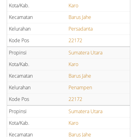
Karo
Barus Jahe
Persadanta
22172
Sumatera Utara
Karo
Barus Jahe
Penampen
22172
Sumatera Utara
Karo
Barus Jahe