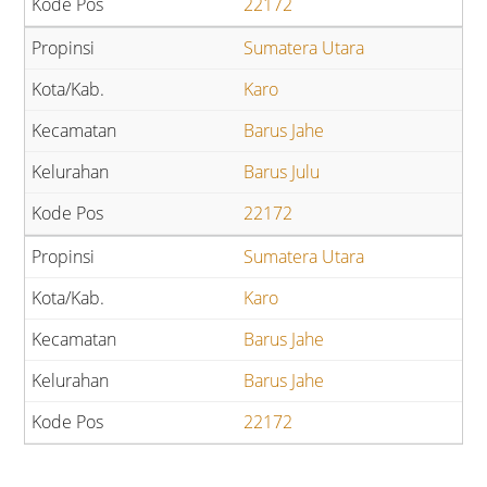
22172
Sumatera Utara
Karo
Barus Jahe
Barus Julu
22172
Sumatera Utara
Karo
Barus Jahe
Barus Jahe
22172