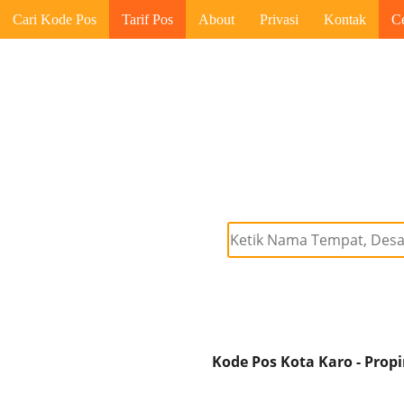
Cari Kode Pos
Tarif Pos
About
Privasi
Kontak
C
Kode Pos Kota Karo - Prop