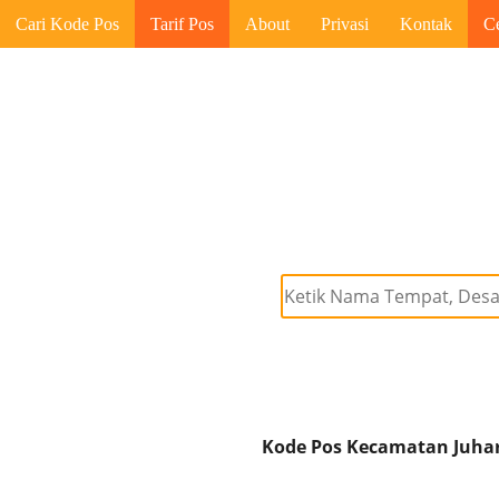
Cari Kode Pos
Tarif Pos
About
Privasi
Kontak
C
Kode Pos Kecamatan Juhar 