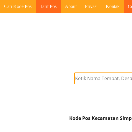
Cari Kode Pos
Tarif Pos
About
Privasi
Kontak
C
Kode Pos Kecamatan Simpa