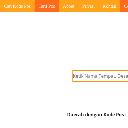
Cari Kode Pos
Tarif Pos
About
Privasi
Kontak
C
Daerah dengan Kode Pos :