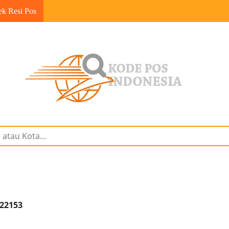
ek Resi Pos
 22153