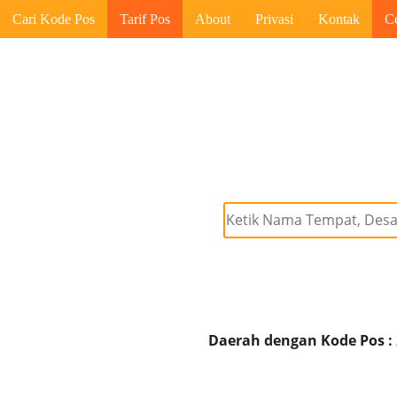
Cari Kode Pos
Tarif Pos
About
Privasi
Kontak
C
Daerah dengan Kode Pos :