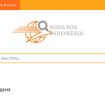
ek Resi Pos
 22115