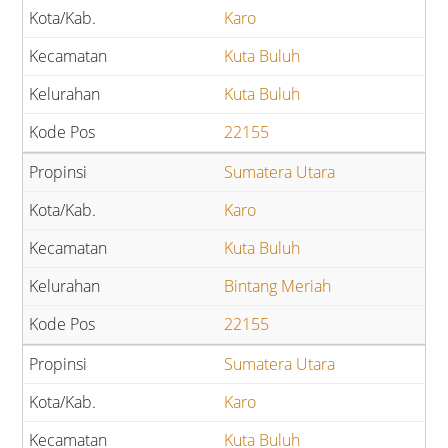
Karo
Kuta Buluh
Kuta Buluh
22155
Sumatera Utara
Karo
Kuta Buluh
Bintang Meriah
22155
Sumatera Utara
Karo
Kuta Buluh