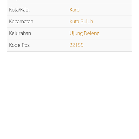
Karo
Kuta Buluh
Ujung Deleng
22155