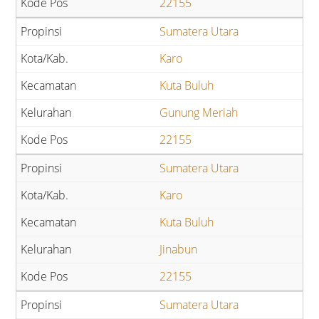
22155
Sumatera Utara
Karo
Kuta Buluh
Gunung Meriah
22155
Sumatera Utara
Karo
Kuta Buluh
Jinabun
22155
Sumatera Utara