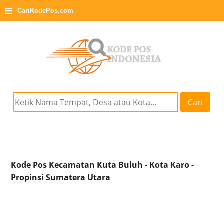
≡
CariKodePos.com
Cari
Kode Pos Kecamatan Kuta Buluh - Kota Karo -
Propinsi Sumatera Utara