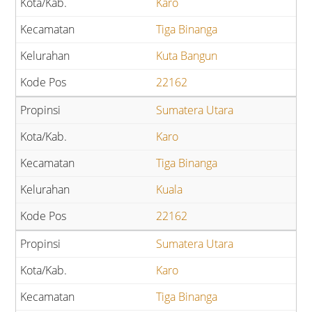
Karo
Tiga Binanga
Kuta Bangun
22162
Sumatera Utara
Karo
Tiga Binanga
Kuala
22162
Sumatera Utara
Karo
Tiga Binanga