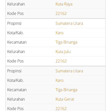
Kuta Raya
22162
Sumatera Utara
Karo
Tiga Binanga
Kuta Julu
22162
Sumatera Utara
Karo
Tiga Binanga
Kuta Gerat
22162