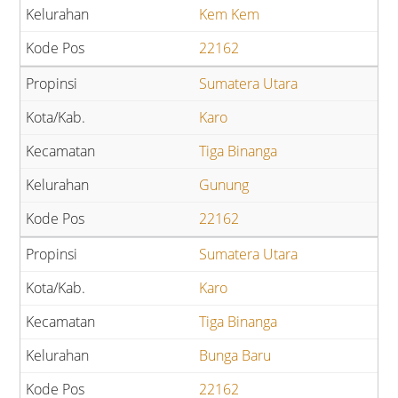
Kem Kem
22162
Sumatera Utara
Karo
Tiga Binanga
Gunung
22162
Sumatera Utara
Karo
Tiga Binanga
Bunga Baru
22162