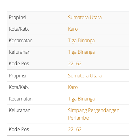
Sumatera Utara
Karo
Tiga Binanga
Tiga Binanga
22162
Sumatera Utara
Karo
Tiga Binanga
Simpang Pergendangen
Perlambe
22162