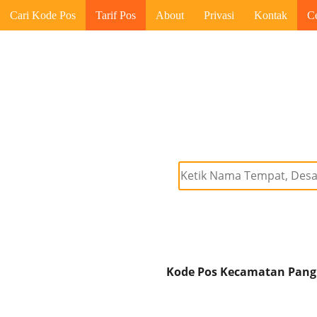
Cari Kode Pos
Tarif Pos
About
Privasi
Kontak
C
Kode Pos Kecamatan Pangk