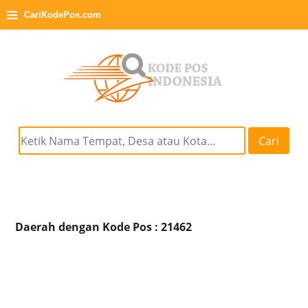
≡
CariKodePos.com
Cari
Daerah dengan Kode Pos : 21462