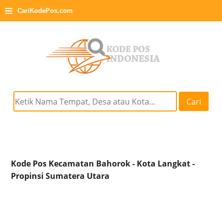
≡
CariKodePos.com
Cari
Kode Pos Kecamatan Bahorok - Kota Langkat -
Propinsi Sumatera Utara