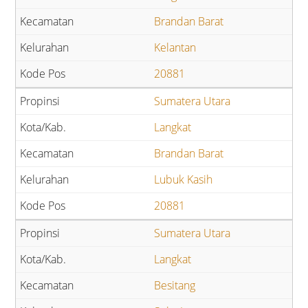
Brandan Barat
Kelantan
20881
Sumatera Utara
Langkat
Brandan Barat
Lubuk Kasih
20881
Sumatera Utara
Langkat
Besitang