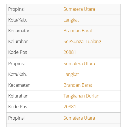
Sumatera Utara
Langkat
Brandan Barat
Sei/Sungai Tualang
20881
Sumatera Utara
Langkat
Brandan Barat
Tangkahan Durian
20881
Sumatera Utara