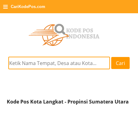
≡
CariKodePos.com
Cari
Kode Pos Kota Langkat - Propinsi Sumatera Utara