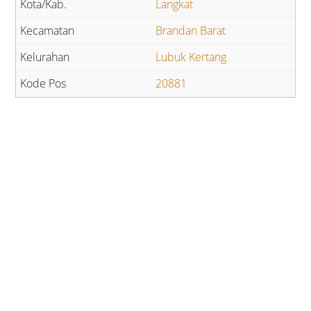
Langkat
Brandan Barat
Lubuk Kertang
20881