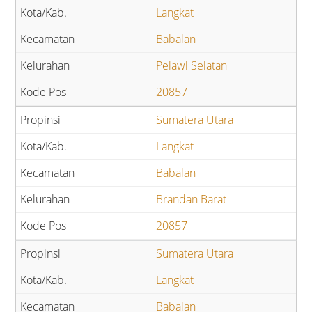
Langkat
Babalan
Pelawi Selatan
20857
Sumatera Utara
Langkat
Babalan
Brandan Barat
20857
Sumatera Utara
Langkat
Babalan