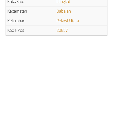
Langkat
Babalan
Pelawi Utara
20857