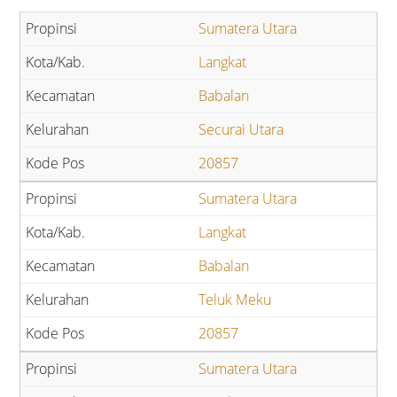
Sumatera Utara
Langkat
Babalan
Securai Utara
20857
Sumatera Utara
Langkat
Babalan
Teluk Meku
20857
Sumatera Utara