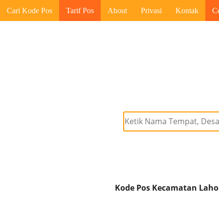
Cari Kode Pos
Tarif Pos
About
Privasi
Kontak
C
Kode Pos Kecamatan Lahomi