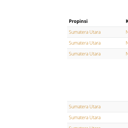
Propinsi
Sumatera Utara
N
Sumatera Utara
N
Sumatera Utara
N
Sumatera Utara
Sumatera Utara