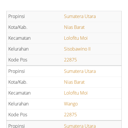
Sumatera Utara
Nias Barat
Lolofitu Moi
Sisobawino II
22875
Sumatera Utara
Nias Barat
Lolofitu Moi
Wango
22875
Sumatera Utara