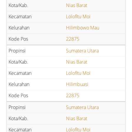
Nias Barat
Lolofitu Moi
Hilimbowo Mau
22875
Sumatera Utara
Nias Barat
Lolofitu Moi
Hilimbuasi
22875
Sumatera Utara
Nias Barat
Lolofitu Moi