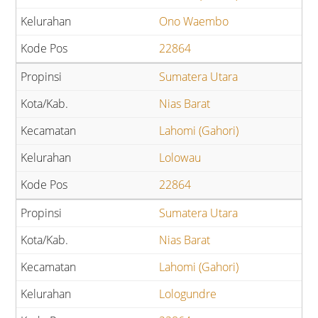
Ono Waembo
22864
Sumatera Utara
Nias Barat
Lahomi (Gahori)
Lolowau
22864
Sumatera Utara
Nias Barat
Lahomi (Gahori)
Lologundre