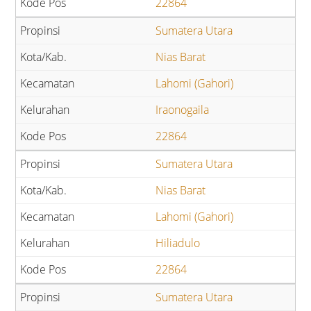
22864
Sumatera Utara
Nias Barat
Lahomi (Gahori)
Iraonogaila
22864
Sumatera Utara
Nias Barat
Lahomi (Gahori)
Hiliadulo
22864
Sumatera Utara