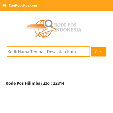
≡
CariKodePos.com
Cari
Kode Pos Hilimbaruzo : 22814