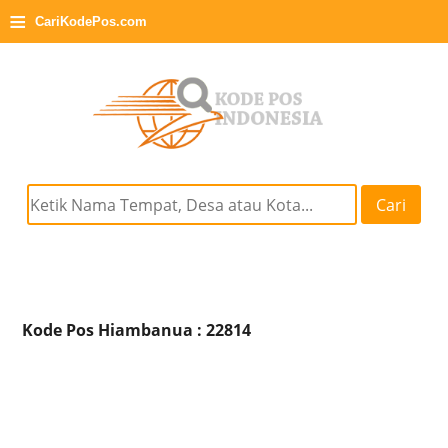
≡
CariKodePos.com
Cari
Kode Pos Hiambanua : 22814