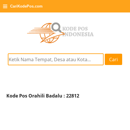
≡
CariKodePos.com
Cari
Kode Pos Orahili Badalu : 22812