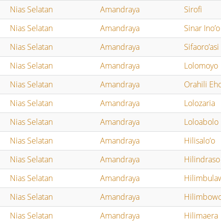
Nias Selatan
Amandraya
Sirofi
Nias Selatan
Amandraya
Sinar Ino’o
Nias Selatan
Amandraya
Sifaoro’asi
Nias Selatan
Amandraya
Lolomoyo
Nias Selatan
Amandraya
Orahili Eh
Nias Selatan
Amandraya
Lolozaria
Nias Selatan
Amandraya
Loloabolo
Nias Selatan
Amandraya
Hilisalo’o
Nias Selatan
Amandraya
Hilindraso
Nias Selatan
Amandraya
Hilimbula
Nias Selatan
Amandraya
Hilimbow
Nias Selatan
Amandraya
Hilimaera