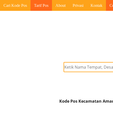
Cari Kode Pos
Tarif Pos
About
Privasi
Kontak
C
Kode Pos Kecamatan Amand