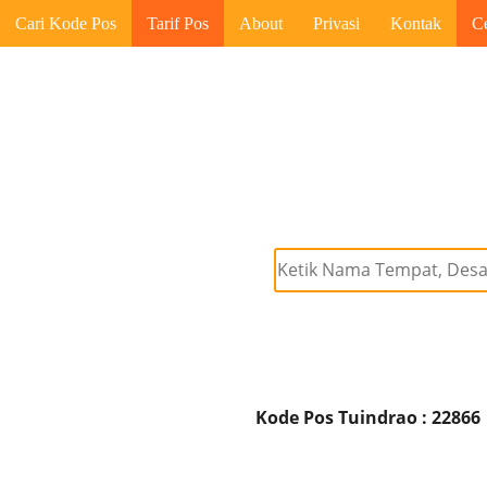
Cari Kode Pos
Tarif Pos
About
Privasi
Kontak
C
Kode Pos Tuindrao : 22866