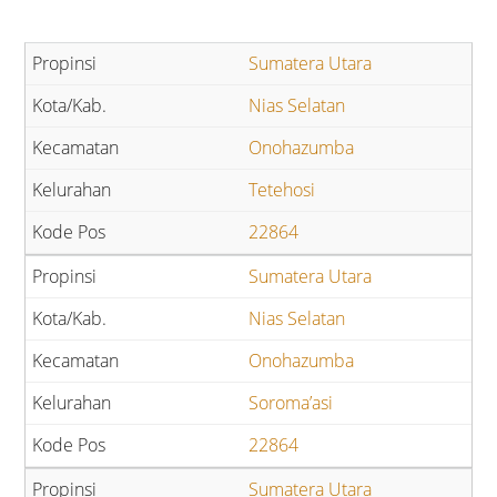
Sumatera Utara
Nias Selatan
Onohazumba
Tetehosi
22864
Sumatera Utara
Nias Selatan
Onohazumba
Soroma’asi
22864
Sumatera Utara