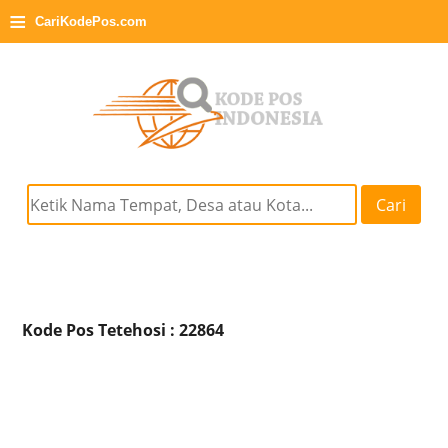
≡
CariKodePos.com
Cari
Kode Pos Tetehosi : 22864