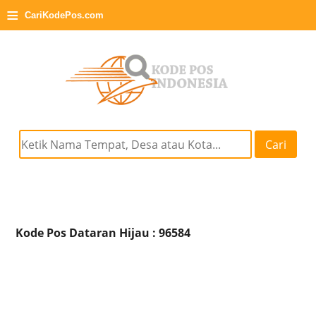
≡
CariKodePos.com
Cari
Kode Pos Dataran Hijau : 96584