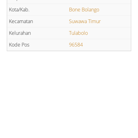
Bone Bolango
Suwawa Timur
Tulabolo
96584