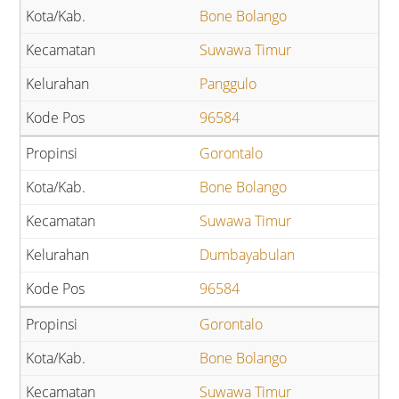
Bone Bolango
Suwawa Timur
Panggulo
96584
Gorontalo
Bone Bolango
Suwawa Timur
Dumbayabulan
96584
Gorontalo
Bone Bolango
Suwawa Timur