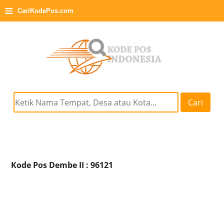
≡
CariKodePos.com
Cari
Kode Pos Dembe II : 96121