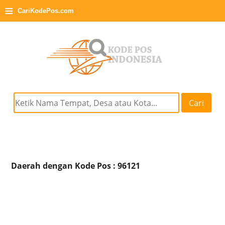
≡
CariKodePos.com
Cari
Daerah dengan Kode Pos : 96121