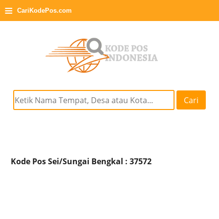
≡
CariKodePos.com
Cari
Kode Pos Sei/Sungai Bengkal : 37572