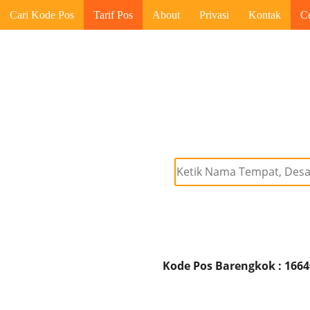
Cari Kode Pos
Tarif Pos
About
Privasi
Kontak
C
Kode Pos Barengkok : 1664