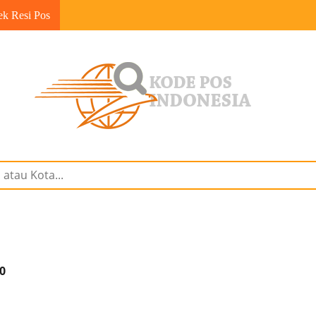
ek Resi Pos
0