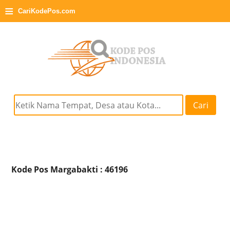
≡
CariKodePos.com
Cari
Kode Pos Margabakti : 46196