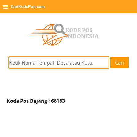
≡
CariKodePos.com
Cari
Kode Pos Bajang : 66183