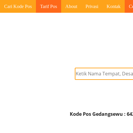
Cari Kode Pos
Tarif Pos
About
Privasi
Kontak
C
Kode Pos Gedangsewu : 64