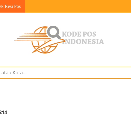
ek Resi Pos
214