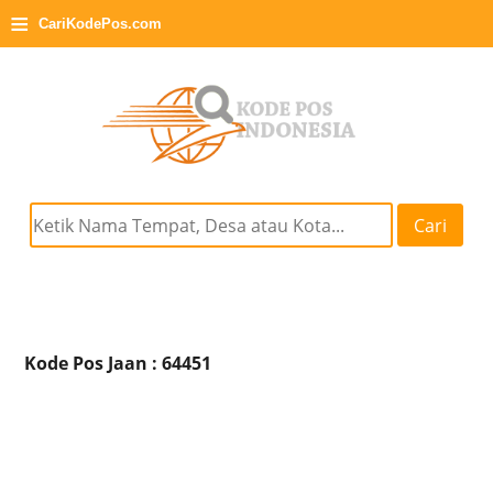
≡
CariKodePos.com
Cari
Kode Pos Jaan : 64451