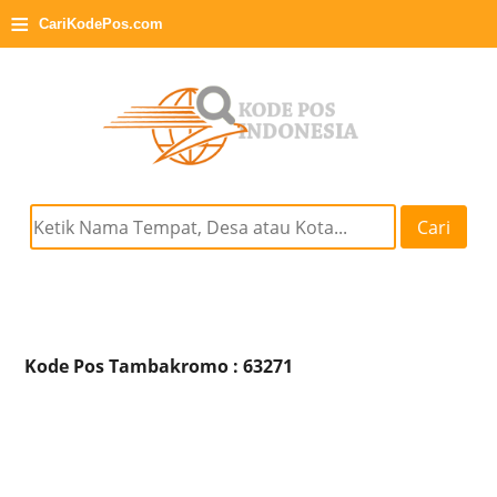
≡
CariKodePos.com
Cari
Kode Pos Tambakromo : 63271