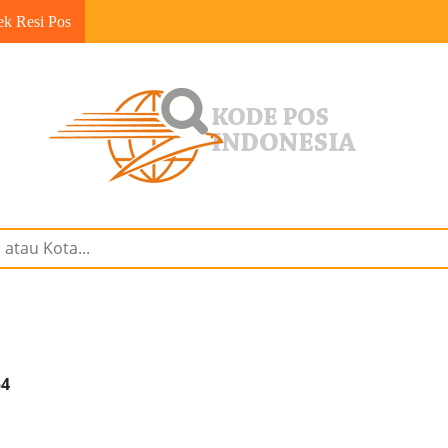
ek Resi Pos
54