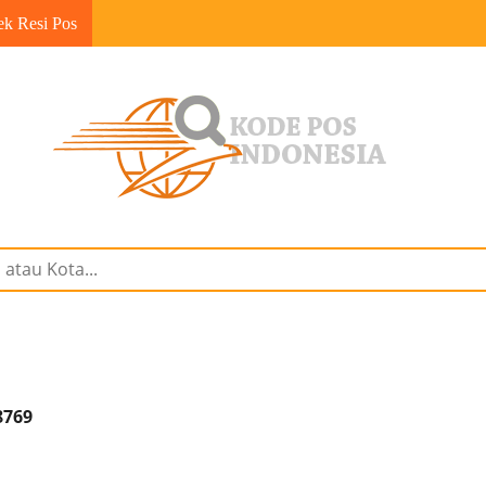
ek Resi Pos
8769