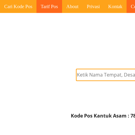
Cari Kode Pos
Tarif Pos
About
Privasi
Kontak
C
Kode Pos Kantuk Asam : 7