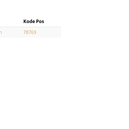
n
Kode Pos
m
78769