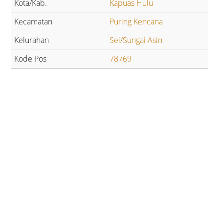
Kapuas Hulu
Puring Kencana
Sei/Sungai Asin
78769