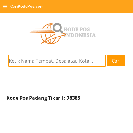
≡
CariKodePos.com
Cari
Kode Pos Padang Tikar I : 78385