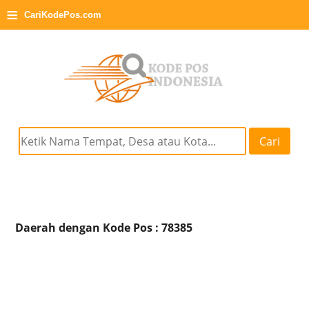
≡
CariKodePos.com
Cari
Daerah dengan Kode Pos : 78385