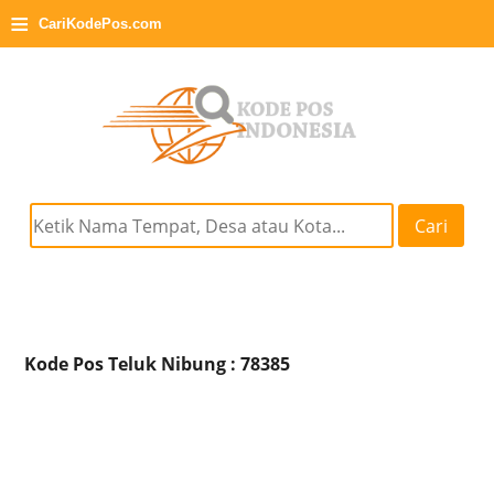
≡
CariKodePos.com
Cari
Kode Pos Teluk Nibung : 78385