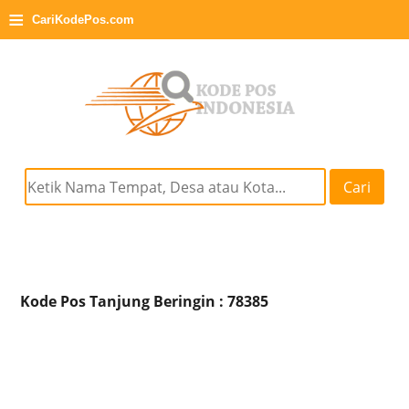
≡
CariKodePos.com
Cari
Kode Pos Tanjung Beringin : 78385