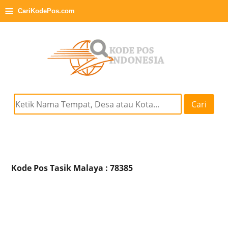
≡
CariKodePos.com
Cari
Kode Pos Tasik Malaya : 78385