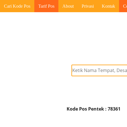
Cari Kode Pos
Tarif Pos
About
Privasi
Kontak
C
Kode Pos Pentek : 78361