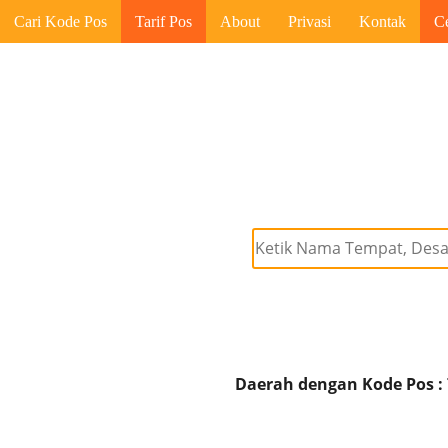
Cari Kode Pos
Tarif Pos
About
Privasi
Kontak
C
Daerah dengan Kode Pos :