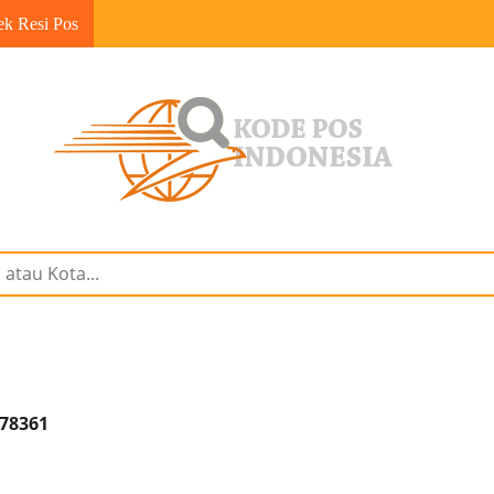
ek Resi Pos
 78361