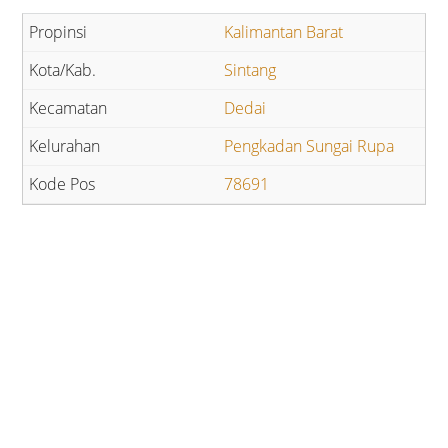
Kalimantan Barat
Sintang
Dedai
Pengkadan Sungai Rupa
78691