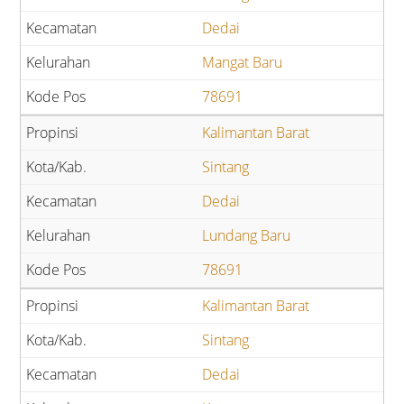
Dedai
Mangat Baru
78691
Kalimantan Barat
Sintang
Dedai
Lundang Baru
78691
Kalimantan Barat
Sintang
Dedai