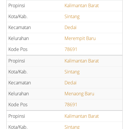
Kalimantan Barat
Sintang
Dedai
Merempit Baru
78691
Kalimantan Barat
Sintang
Dedai
Menaong Baru
78691
Kalimantan Barat
Sintang