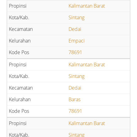
Kalimantan Barat
Sintang
Dedai
Empaci
78691
Kalimantan Barat
Sintang
Dedai
Baras
78691
Kalimantan Barat
Sintang