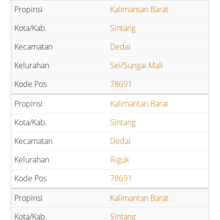
Kalimantan Barat
Sintang
Dedai
Sei/Sungai Mali
78691
Kalimantan Barat
Sintang
Dedai
Riguk
78691
Kalimantan Barat
Sintang