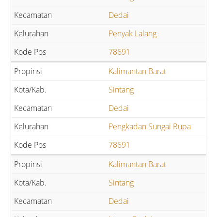
Dedai
Penyak Lalang
78691
Kalimantan Barat
Sintang
Dedai
Pengkadan Sungai Rupa
78691
Kalimantan Barat
Sintang
Dedai