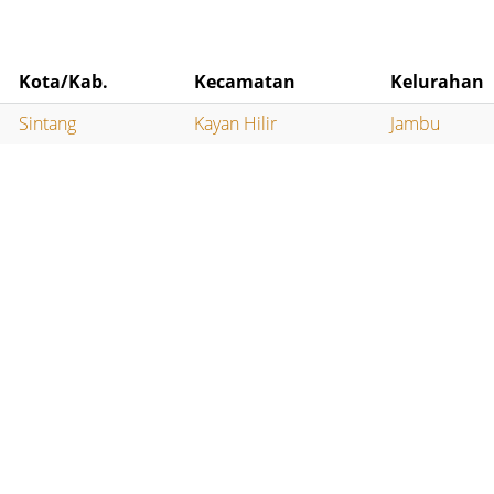
Kota/Kab.
Kecamatan
Kelurahan
Sintang
Kayan Hilir
Jambu