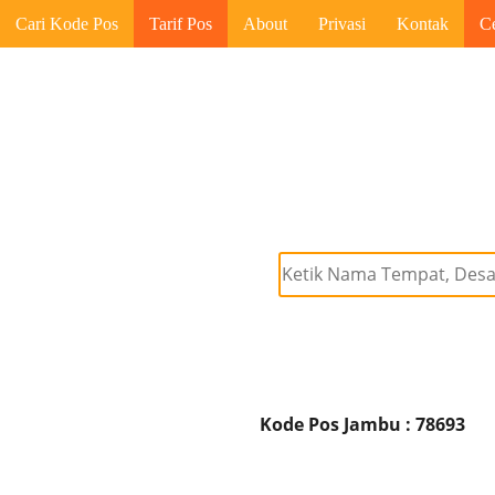
Cari Kode Pos
Tarif Pos
About
Privasi
Kontak
C
Kode Pos Jambu : 78693