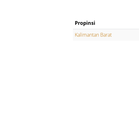
Propinsi
Kalimantan Barat